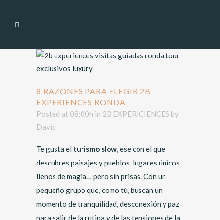
8 RAZONES PARA ELEGIR 2B
EXPERIENCES RONDA
Posted at 08:00h
in
2B EXPERICIENCES
by
David
Te gusta el
turismo slow
, ese con el que
descubres paisajes y pueblos, lugares únicos
llenos de magia… pero sin prisas. Con un
pequeño grupo que, como tú, buscan un
momento de tranquilidad, desconexión y paz
para salir de la rutina y de las tensiones de la